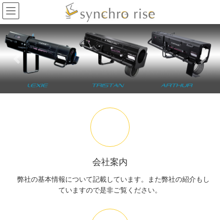
コ
ナ
ン
ビ
テ
ゲ
ン
ー
ツ
シ
へ
ョ
Previous
Next
ス
ン
キ
に
ッ
移
プ
動
会社案内
弊社の基本情報について記載しています。また弊社の紹介もし
ていますので是非ご覧ください。