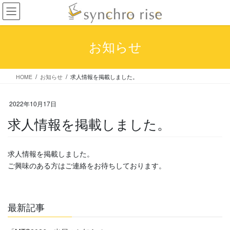
コ
ナ
ン
ビ
テ
ゲ
ン
ー
お知らせ
ツ
シ
へ
ョ
ス
ン
HOME
お知らせ
求人情報を掲載しました。
キ
に
ッ
移
プ
動
2022年10月17日
求人情報を掲載しました。
求人情報を掲載しました。
ご興味のある方はご連絡をお待ちしております。
最新記事